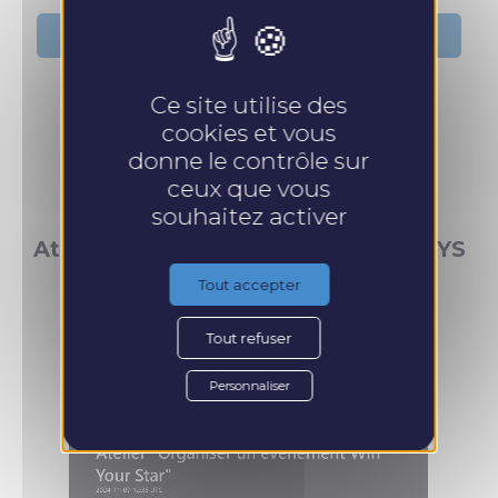
Fiche : Les résultats de questionnaire de satisfaction
Ce site utilise des
Fiche : Les résultats des bilans individuels
cookies et vous
donne le contrôle sur
ceux que vous
souhaitez activer
Atelier Organiser un Evènement WYS
Tout accepter
Tout refuser
Personnaliser