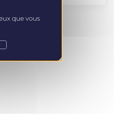
 ceux que vous
r