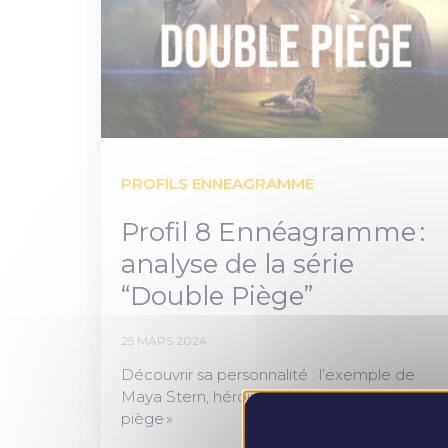
PROFILS ENNEAGRAMME
Profil 8 Ennéagramme :
analyse de la série
“Double Piège”
25 MARS 2024
Découvrir sa personnalité : l’exemple de
Maya Stern, héroïne de la série « Double
piège »