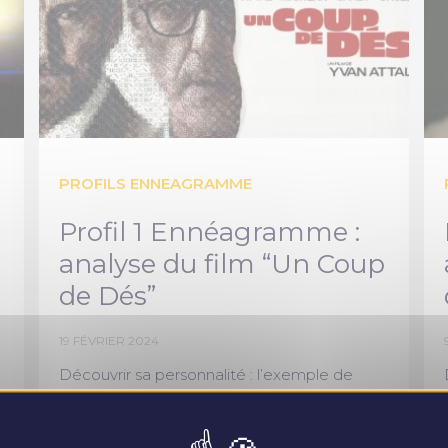
PROFILS ENNEAGRAMME
Profil 1 Ennéagramme :
analyse du film “Un Coup
de Dés”
19 FÉVRIER 2024
Découvrir sa personnalité : l’exemple de
Mathieu, personnage principale d' «Un coup
de dés»