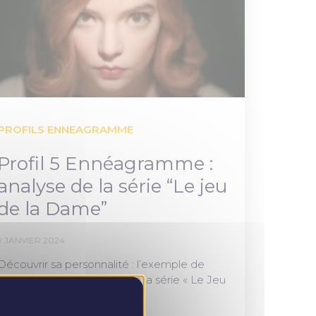
PROFILS ENNEAGRAMME
Profil 5 Ennéagramme :
analyse de la série “Le jeu
de la Dame”
9 JANVIER 2024
Découvrir sa personnalité : l’exemple de
Beth HARMON, héroïne de la série « Le Jeu
de la dame »