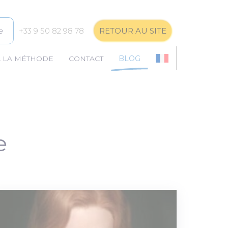
e
+33 9 50 82 98 78
RETOUR AU SITE
À LA MÉTHODE
CONTACT
BLOG
e