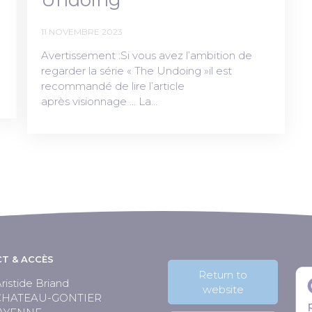
Undoing”
11 NOVEMBRE 2023
Avertissement :Si vous avez l’ambition de
regarder la série « The Undoing »il est
recommandé de lire l’article
après visionnage … La…
T & ACCÈS
Return to
ristide Briand
website
 CHATEAU-GONTIER