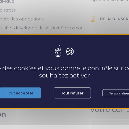
dividuel
 stress
gérer les oppositions
DÉLAI D'INSCR
sitif et développer la solidarité dans son
SATISFACTION DE L
t
se des cookies et vous donne le contrôle sur
 du manager
souhaitez activer
SATISFACTION DU SU
 relation de confiance
onnalité
Tout accepter
Tout refuser
Personnalise
dividuel
Votre cont
on