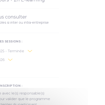
s consulter
bles si inter ou intra-entreprise
ES SESSIONS :
025 - Terminée
026
e
INSCRIPTION :
e avec le(s) responsable(s)
ur valider que le programme
tentes du participant