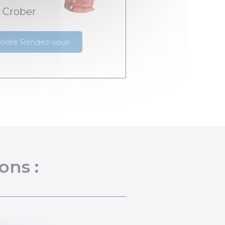
 Crober
endre Rendez-vous
ons :