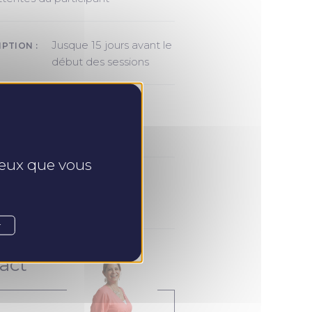
Jusque 15 jours avant le
IPTION :
début des sessions
A FORMATION :
 ceux que vous
IVI :
r
act