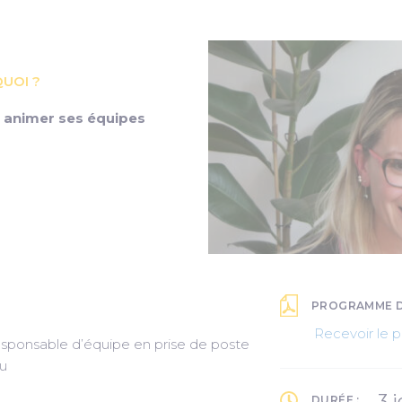
UOI ?
t animer ses équipes
PROGRAMME DÉ
Recevoir le
esponsable d’équipe en prise de poste
u
3 
DURÉE :