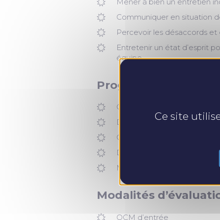
Mener à bien un entretien in
Communiquer en situation de
Percevoir les désaccords et 
Entretenir un état d’esprit po
équipe
Programme
Comprendre le managemen
Ce site utili
Définir les rôles et missions
Cocréer les conditions d’une
Découvrir les profils de pers
Mener à bien un entretien in
Modalités d’évaluati
QCM d’entrée