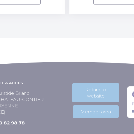
T & ACCÈS
Return to
ristide Briand
website
 CHATEAU-GONTIER
AYENNE
Member area
E)
50 82 98 78