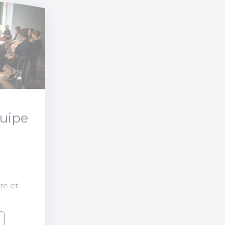
quipe
re et