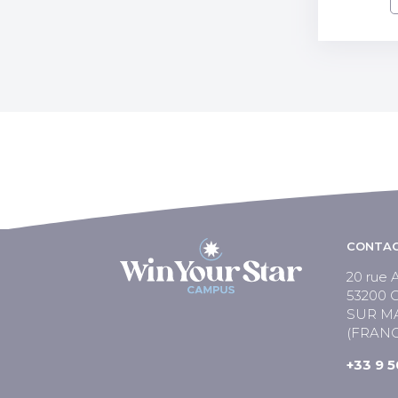
CONTAC
20 rue A
53200
SUR M
(FRANC
+33 9 