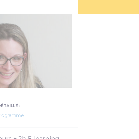
TAILLÉ :
 programme
jours + 2h E-learning