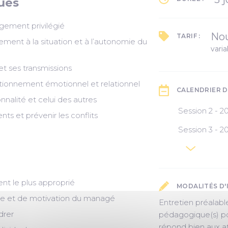
ues
gement privilégié
Nou
TARIF :
ment à la situation et à l’autonomie du
varia
t ses transmissions
ionnement émotionnel et relationnel
CALENDRIER D
nnalité et celui des autres
Session 2 - 2
ts et prévenir les conflits
18 avril
Session 3 - 2
16 mai
30 juin
23 mai
1° juillet
16 septembr
nt le plus approprié
MODALITÉS D'
ie et de motivation du managé
Entretien préalabl
drer
pédagogique(s) po
répond bien aux at