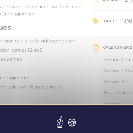
pagnement disposant d’une formation
 en Ennéagramme.
10
TARIF :
ques
a version papier et la vidéoprojection
CALENDRIER D
ion, parties 1,2 et 3
des parties
session 3 te
10 et 11 mars
Session 4 Par
l’Ennéagramme
21 et 22 avril
Session 5 en 
ver leur profil de personnalité
6 mai
English Onlin
11-12 mai
June 23rd
Session 7 - Pa
June 24-25th
15 et 16 juillet
Session 8- Pa
el de jeu
14 et 15 sep