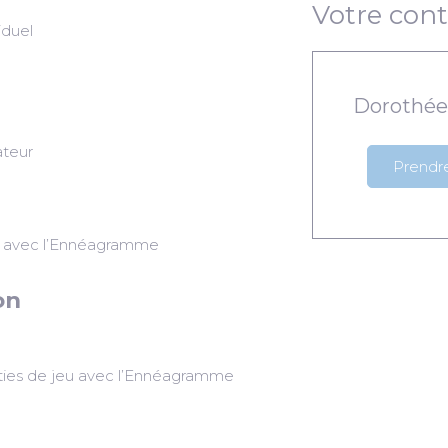
Votre cont
iduel
Dorothée
ateur
Prendr
e
u avec l’Ennéagramme
on
rties de jeu avec l’Ennéagramme