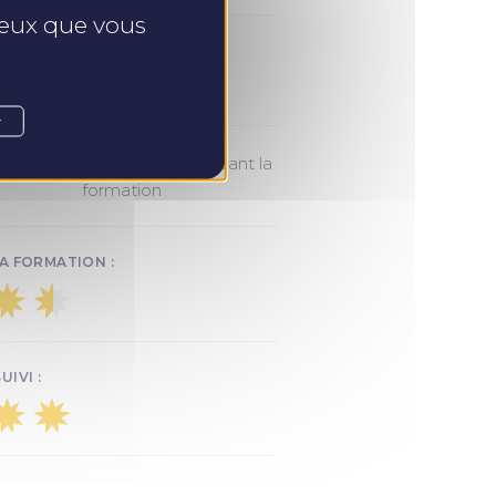
 ceux que vous
INSCRIPTION :
e
r
Jusque 15 jours avant la
IPTION :
formation
A FORMATION :
IVI :