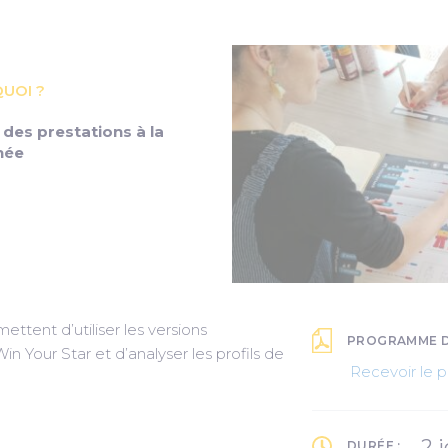
UOI ?
 des prestations à la
née
ttent d’utiliser les versions
PROGRAMME DÉ
Win Your Star et d’analyser les profils de
Recevoir le
2 
DURÉE :