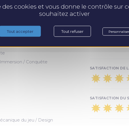
s
se des cookies et vous donne le contrôle sur
souhaitez activer
s / Ressources
MODALITÉS D'
trise
Entretien préalabl
Tout accepter
Tout refuser
Personnalise
c le jeu
DÉLAI D'INSCR
xte
/ Immersion / Conquête
SATISFACTION DE L
SATISFACTION DU SU
Mécanique du jeu / Design