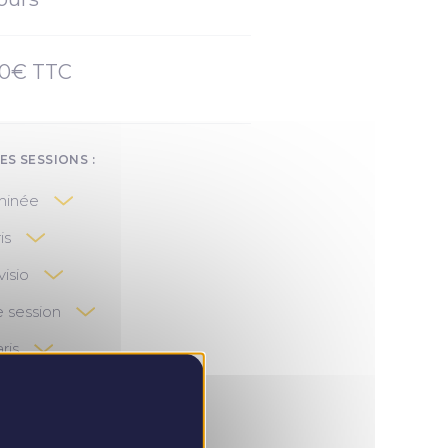
80€ TTC
ES SESSIONS :
rminée
 2026
is
visio
e session
ris
ris
tembre