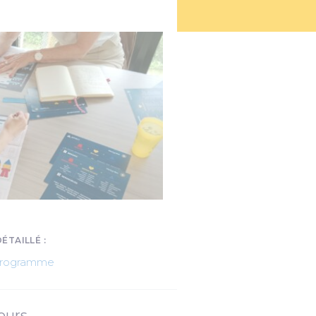
TAILLÉ :
 programme
jours