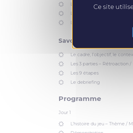
Le Totem WYS et les aimant
Ce site utili
Les cartes – Affect / Besoin
Les curseurs – Intensité / Maî
Savoir accompagner ave
Le cadre, l’objectif, le conte
Les 3 parties – Rétroaction 
Les 9 étapes
Le debriefing
Programme
Jour 1
L’histoire du jeu – Thème / 
Démonstration