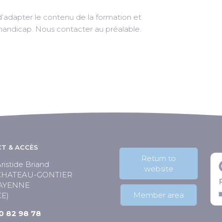
d’adapter le contenu de la formation et
 handicap. Nous contacter au préalable.
T & ACCÈS
Return to
ristide Briand
website
 CHATEAU-GONTIER
AYENNE
Member area
E)
50 82 98 78