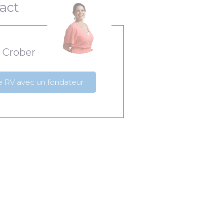
act
 Crober
e RV avec un fondateur