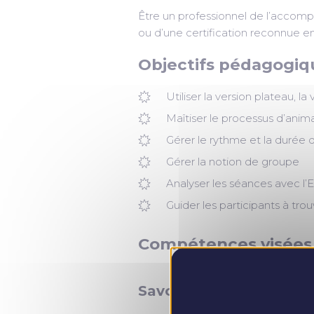
Être un professionnel de l’accom
ou d’une certification reconnue
Objectifs pédagogi
Utiliser la version plateau, l
Maîtiser le processus d’animat
Gérer le rythme et la durée 
Gérer la notion de groupe
Analyser les séances avec 
Guider les participants à trou
Compétences visées
Savoir utiliser le matéri