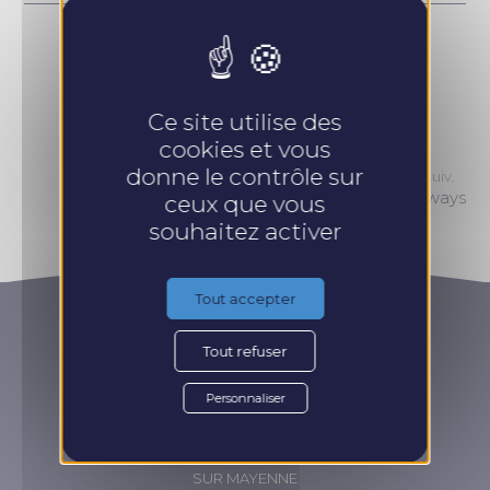
CET ARTICLE VOUS A PLU ? PARTAGEZ-LE :
Ce site utilise des
cookies et vous
donne le contrôle sur
Article Suiv.
Shortways
ceux que vous
souhaitez activer
Tout accepter
Tout refuser
Personnaliser
CONTACT & ACCÈS
20 rue Aristide Briand
53200 CHATEAU-GONTIER
SUR MAYENNE